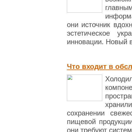
главн
информ
они источник вдох
эстетическое ук
инновации. Новый в
Что входит в обс
Холоди
компо
простр
хранил
сохранении свеже
пищевой продукции
они требуют систем