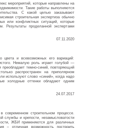
лекс мероприятий, которые направлены на
недвижимости. Такие работы выполняются
ительства. С какой целью заказывают
висимая строительная экспертиза обычно
ных или конфликтных ситуаций, которые
м. Результаты проделанной экспертами
07.11.2020
о цвета и всевозможных его вариаций:
ристого. Немалую роль играет голубой —
и преобладает темно-синий, повторяющий
только распространен на приполярном
ели используют слово «синий», когда надо
ные холодные оттенки обладают одним
24.07.2017
в современном строительном процессе.
ой службы и крепости, незамысловатости
имости, ЖБИ применяются для различных
тия – отличная возможность построить