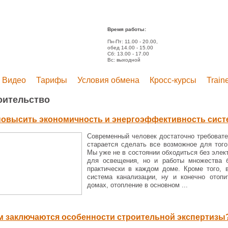
Время работы:
Пн-Пт: 11.00 - 20.00,
обед 14.00 - 15.00
Сб: 13.00 - 17.00
Вс: выходной
Видео
Тарифы
Условия обмена
Кросс-курсы
Train
оительство
повысить экономичность и энергоэффективность сист
Современный человек достаточно требовате
старается сделать все возможное для тог
Мы уже не в состоянии обходиться без элек
для освещения, но и работы множества б
практически в каждом доме. Кроме того, 
система канализации, ну и конечно отоп
домах, отопление в основном ...
м заключаются особенности строительной экспертизы