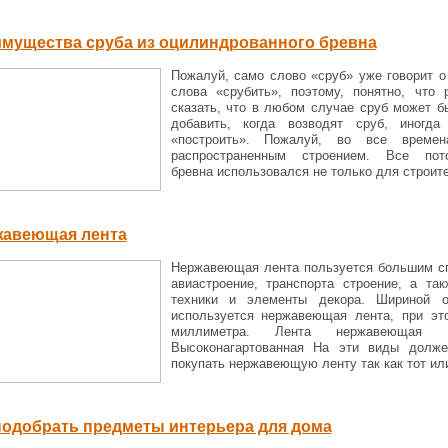
мущества сруба из оцилиндрованного бревна
Пожалуй, само слово «сруб» уже говорит о 
слова «срубить», поэтому, понятно, что
сказать, что в любом случае сруб может б
добавить, когда возводят сруб, иногд
«построить». Пожалуй, во все време
распространенным строением. Все пот
бревна использовался не только для строите
авеющая лента
Нержавеющая лента пользуется большим сп
авиастроение, транспорта строение, а та
техники и элементы декора. Шириной 
используется нержавеющая лента, при э
миллиметра. Лента нержавеющая бы
Высоконагартованная На эти виды долже
покупать нержавеющую ленту так как тот или
подобрать предметы интерьера для дома