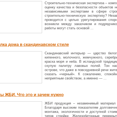
Строительно-техническая экспертиза – комп
оценку качества и безопасности объектов 
независимыми экспертами в сфере стро
строительно-техническую экспертизу? Неза
проводится с целью урегулирования спор
возникли между заказчиком и подрядчико
работы могут стать основой ...
лка дома в скандинавском стиле
Скандинавский интерьер — царство белог
кипенного, молочного, жемчужного, сереб
краска моря и неба. В исландской традици
скупую палитру лавовых полей. Тон нас
острове, что даже в повседневной речи жит
сказать «черный». К сожалению, спокой
неприятным свойством, а именно — ...
ы ЖБИ. Что это и зачем нужно
ЖБИ продукция – незаменимый материал 
Благодаря высоким показателям долговечн
монтажа, экологичности и доступной сто
типов стройки. Железобетонные перекры