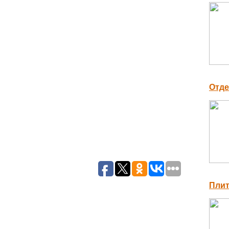
Отде
Плит