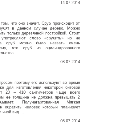
14.07.2014
том, что оно значит. Сруб происходит от
 рубят в данном случае дерево. Можно
ыть только деревянной постройкой. Стоит
а употребляют слово «срубить» но не
на сруб можно было назвать очень
ому, что сруб из оцилиндрованного
льства ...
08.07.2014
росом поэтому его используют во время
кже для изготовления некоторой битовой
от 20 – 410 сантиметров чаще всего
том ее толщина не должна превышать 2
вает: Полунагартованная Мягкая
н обратить человек который планирует
 иной вид ...
08.07.2014