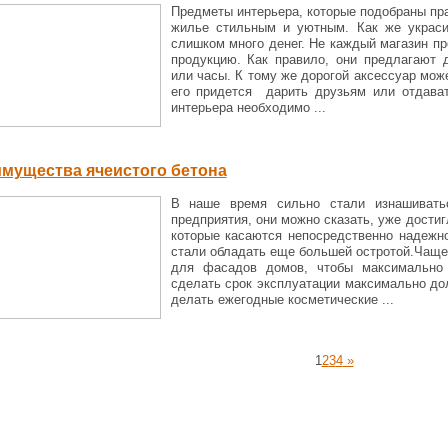
Предметы интерьера, которые подобраны пр
жилье стильным и уютным. Как же украси
слишком много денег. Не каждый магазин п
продукцию. Как правило, они предлагают 
или часы. К тому же дорогой аксессуар мож
его придется дарить друзьям или отдават
интерьера необходимо ...
мущества ячеистого бетона
В наше время сильно стали изнашивать
предприятия, они можно сказать, уже достиг
которые касаются непосредственно надежн
стали обладать еще большей остротой.Чаще 
для фасадов домов, чтобы максимально
сделать срок эксплуатации максимально дол
делать ежегодные косметические ...
1
2
3
4
»