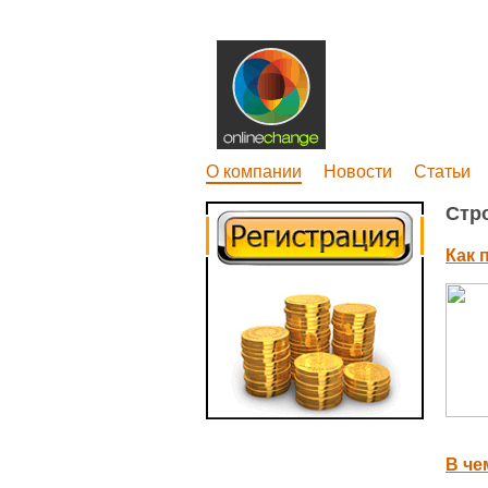
О компании
Новости
Статьи
Стр
Как 
В че