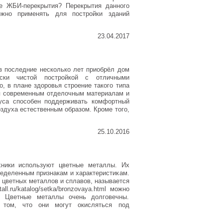
ое ЖБИ-перекрытия? Перекрытия данного
ожно применять для постройки зданий
23.04.2017
в последние несколько лет приобрёл дом
ески чистой постройкой с отличными
, в плане здоровья строение такого типа
я современным отделочным материалам и
уса способен поддерживать комфортный
здуха естественным образом. Кроме того,
25.10.2016
хники используют цветные металлы. Их
ределенным признакам и характеристикам.
 цветных металлов и сплавов, называется
all.ru/katalog/setka/bronzovaya.html можно
. Цветные металлы очень долговечны.
 том, что они могут окисляться под