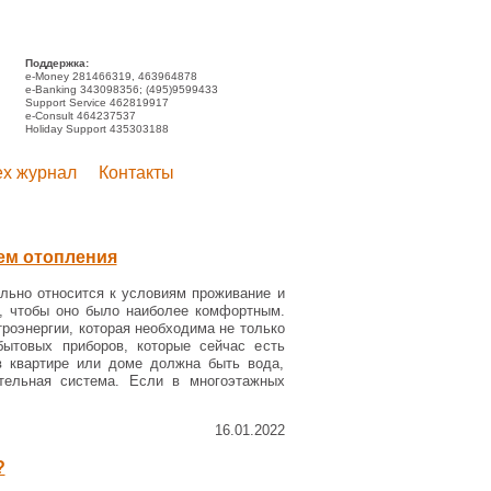
Поддержка:
e-Money 281466319, 463964878
e-Banking 343098356; (495)9599433
Support Service 462819917
e-Consult 464237537
Holiday Support 435303188
ex журнал
Контакты
ем отопления
льно относится к условиям проживание и
о, чтобы оно было наиболее комфортным.
троэнергии, которая необходима не только
ытовых приборов, которые сейчас есть
в квартире или доме должна быть вода,
ительная система. Если в многоэтажных
16.01.2022
?