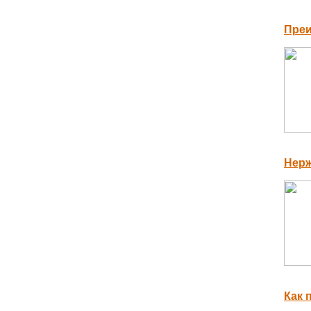
Преи
Нерж
Как 