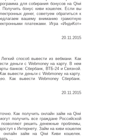
рограмма для собирания бонусов на Qiwi
 Получить бонус киви кошелек. Если вы
ектронных денег, советуем обратиться к
редлагаем вашему вниманию грамотную
ектронными платежами. Игра «ИндиКот»
20.11.2015
 Легкий способ вывести из вебмани. Как
ести деньги с Webmoney на карту. В нем
рты банков: Сбербанк, ВТБ-24 и Связной.
 Как вывести деньги с Webmoney на карту.
део. Как вывести Webmoney Сбербанк.
20.11.2015
точно. Как получить онлайн займ на Qiwi
могут получить все граждане Российской
 позволяют решить денежные проблемы,
доступ к Интернету. Займ на киви кошелек
ть онлайн займ на Qiwi Киви кошелек.
ать ...