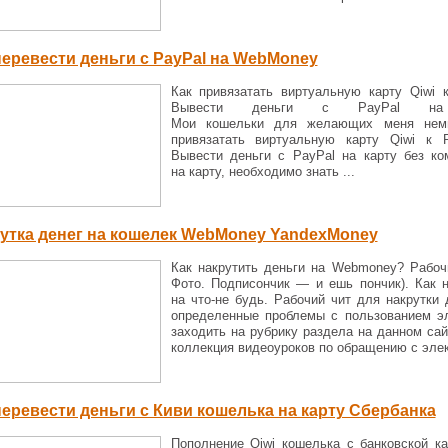
перевести деньги с PayPal на WebMoney
Как привязатать виртуальную карту Qiwi 
Вывести деньги с PayPal на
Мои кошельки для желающих меня немно
привязатать виртуальную карту Qiwi к 
Вывести деньги с PayPal на карту без ко
на карту, необходимо знать ...
утка денег на кошелек WebMoney YandexMoney
Как накрутить деньги на Webmoney? Рабоч
Фото. Подписончик — и ешь пончик). Как 
на что-не будь. Рабочий чит для накрутки
определенные проблемы с пользованием э
заходить на рубрику раздела на данном са
коллекция видеоуроков по обращению с элек
перевести деньги с Киви кошелька на карту Сбербанка
Пополнение Qiwi кошелька с банковской ка