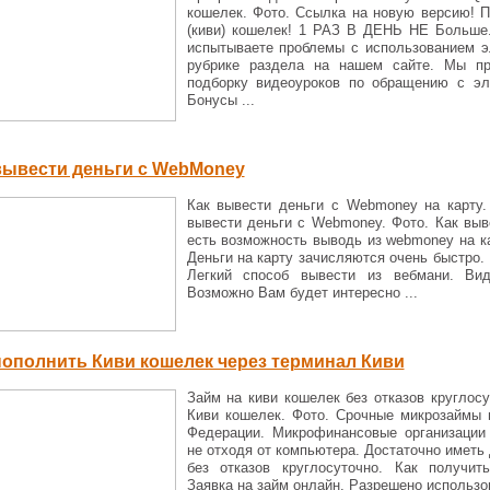
кошелек. Фото. Cсылка на новую версию! П
(киви) кошелек! 1 РАЗ В ДЕНЬ НЕ Больше.
испытываете проблемы с использованием эл
рубрике раздела на нашем сайте. Мы п
подборку видеоуроков по обращению с эл
Бонусы ...
вывести деньги с WebMoney
Как вывести деньги с Webmoney на карту.
вывести деньги с Webmoney. Фото. Как выв
есть возможность выводь из webmoney на ка
Деньги на карту зачисляются очень быстро.
Легкий способ вывести из вебмани. Ви
Возможно Вам будет интересно ...
пополнить Киви кошелек через терминал Киви
Займ на киви кошелек без отказов круглосу
Киви кошелек. Фото. Срочные микрозаймы 
Федерации. Микрофинансовые организации
не отходя от компьютера. Достаточно иметь 
без отказов круглосуточно. Как получи
Заявка на займ онлайн. Разрешено использов