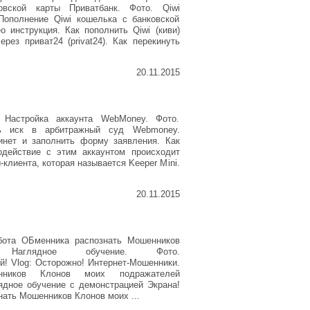
овской карты Приватбанк. Фото. Qiwi
Пополнение Qiwi кошелька с банковской
о инструкция. Как пополнить Qiwi (киви)
рез приват24 (privat24). Как перекинуть
20.11.2015
Настройка аккаунта WebMoney. Фото.
ь иск в арбитражный суд Webmoney.
инет и заполнить форму заявления. Как
действие с этим аккаунтом происходит
клиента, которая называется Keeper Mini.
20.11.2015
абота ОБменника распознать Мошенников
Наглядное обучение. Фото.
й! Vlog: Осторожно! Интернет-Мошенники.
ников Клонов моих подражателей
дное обучение с демонстрацией Экрана!
ать Мошенников Клонов моих ...