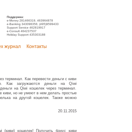
Поддержка:
e-Money 281466319, 463964878
e-Banking 343098356; (495)9599433
Support Service 462819917
e-Consult 464237537
Holiday Support 435303188
ex журнал
Контакты
ез терминал. Как перевести деньги с киви
о. Как загружаются деньги на Qiwi
деньги на Qiwi кошелек через терминал.
 киви, но не умеют в нем делать простые
шелька на другой кошелек. Также можно
20.11.2015
i (киви) кошелек! Получить бонус киви