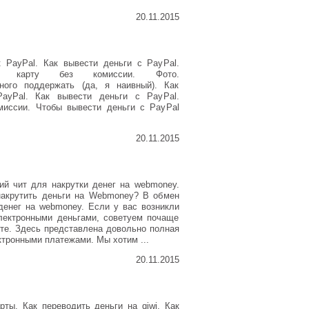
20.11.2015
к PayPal. Как вывести деньги с PayPal.
 карту без комиссии. Фото.
го поддержать (да, я наивный). Как
PayPal. Как вывести деньги с PayPal.
миссии. Чтобы вывести деньги с PayPal
20.11.2015
ий чит для накрутки денег на webmoney.
накрутить деньги на Webmoney? В обмен
 денег на webmoney. Если у вас возникли
лектронными деньгами, советуем почаще
йте. Здесь представлена довольно полная
тронными платежами. Мы хотим ...
20.11.2015
рты. Как переводить деньги на qiwi. Как