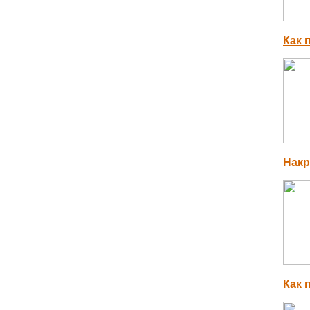
Как 
Накр
Как 