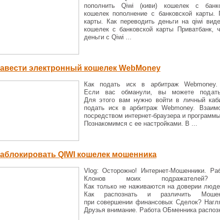
пополнить Qiwi (киви) кошелек с банк
кошелек пополнение с банковской карты. 
карты. Как переводить деньги на qiwi виде
кошелек с банковской карты Приватбанк, че
деньги с Qiwi ...
завести электронный кошелек WebMoney
Как подать иск в арбитраж Webmoney. 
Если вас обманули, вы можете подат
Для этого вам нужно войти в личный каб
подать иск в арбитраж Webmoney. Взаимо
посредством интернет-браузера и программы-
Познакомимся с ее настройками. В ...
заблокировать QIWI кошелек мошенника
Vlog: Осторожно! Интернет-Мошенники. Р
Клонов моих подражателей? 
Как только не наживаются на доверии люде
Как распознать и различить Мошен
при совершении финансовых Сделок? Нагля
Друзья внимание. Работа ОБменника распозн