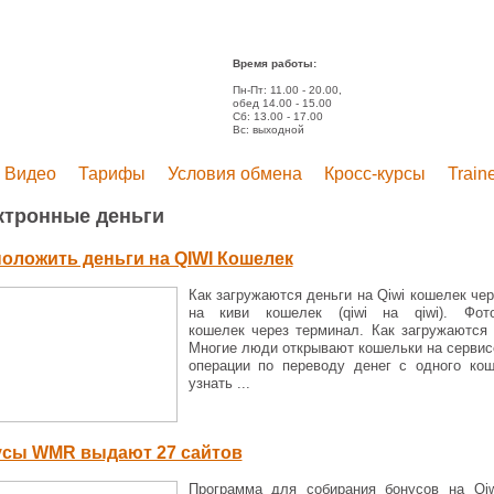
Время работы:
Пн-Пт: 11.00 - 20.00,
обед 14.00 - 15.00
Сб: 13.00 - 17.00
Вс: выходной
Видео
Тарифы
Условия обмена
Кросс-курсы
Train
ктронные деньги
положить деньги на QIWI Кошелек
Как загружаются деньги на Qiwi кошелек чер
на киви кошелек (qiwi на qiwi). Фот
кошелек через терминал. Как загружаются 
Многие люди открывают кошельки на сервисе
операции по переводу денег с одного ко
узнать ...
сы WMR выдают 27 сайтов
Программа для собирания бонусов на Qiw