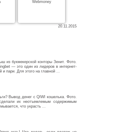
а
Webmoney
20.11.2015
ыш из букмекерской конторы Зенит. Фото.
ingbet — это один из лидеров в интернет-
и пари. Для этого на главной ...
ьги? Вывод денег с QIWI кошелька. Фото.
т сделали их неотъемлемым содержимым
ывается, что украсть ...
Ответ есть! Что делать, если платеж не