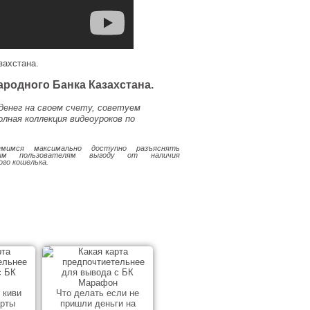
захстана.
ародного Банка Казахстана.
денег на своем счету, советуем
лная коллекция видеоуроков по
мимся максимально доступно разъяснять
ным пользователям выгоду от наличия
ого кошелька.
 киви
Что делать если не
арты
пришли деньги на