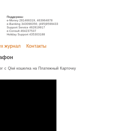
Поддержка:
e-Money 281466319, 463964878
e-Banking 343098356; (495)9599433
Support Service 462819917
e-Consult 464237537
Holiday Support 435303188
ex журнал
Контакты
рафон
ег с Qiwi кошелка на Платежный Карточку