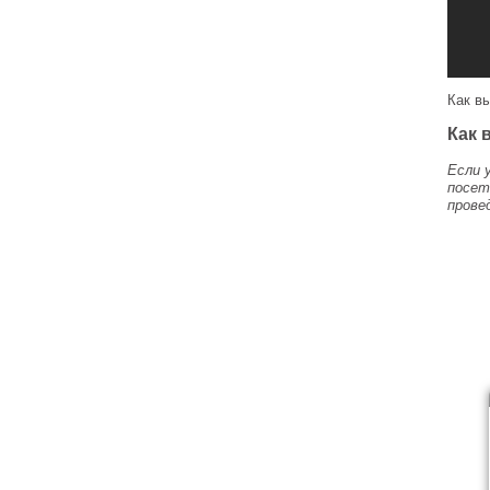
Как в
Как 
Если 
посет
прове