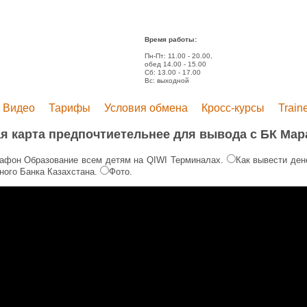
Время работы:
Пн-Пт: 11.00 - 20.00,
обед 14.00 - 15.00
Сб: 13.00 - 17.00
Вс: выходной
Видео
Тарифы
Условия обмена
Кросс-курсы
Train
ая карта предпочтиетельнее для вывода с БК Ма
афон Образование всем детям на QIWI Терминалах.
Как вывести ден
ного Банка Казахстана.
Фото.