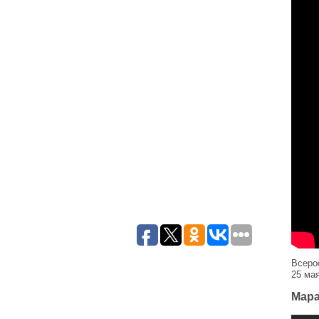
Всеро
25 ма
Мара