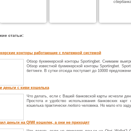
сбербанк
жие статьи:
керские конторы работающие с платежной системой
Обзор букмекерской конторы Sportingbet. Снимаем выигр
Обзор известной букмекерской конторы Sportingbet. Sport
беттинге. В сутки отсюда поступает до 10000 предложений 
и деньги с киви кошелька
Что делать, если с Вашей банковской карты исчезли ден
Простота и удобство использования банковских кар
кошелька практически любого человека. Но мало кто задум
ил деньги на QIWI кошелек, а они не приходят
Что делать если не приходят деньги на Qiwi Wallet? 