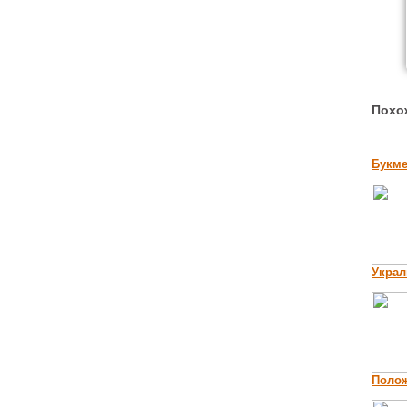
Похо
Букме
Украл
Полож