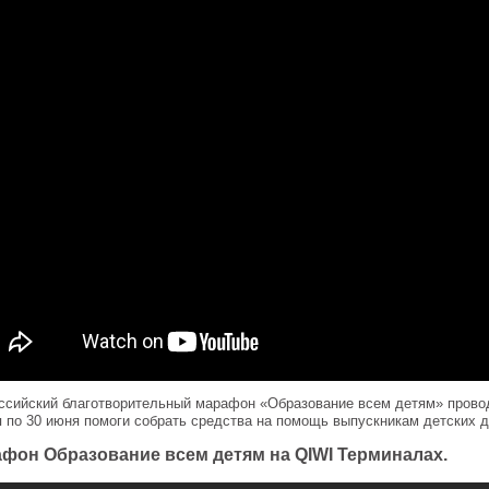
ссийский благотворительный марафон «Образование всем детям» провод
я по 30 июня помоги собрать средства на помощь выпускникам детских 
фон Образование всем детям на QIWI Терминалах.