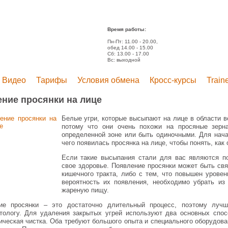
Время работы:
Пн-Пт: 11.00 - 20.00,
обед 14.00 - 15.00
Сб: 13.00 - 17.00
Вс: выходной
Видео
Тарифы
Условия обмена
Кросс-курсы
Train
ение просянки на лице
Белые угри, которые высыпают на лице в области в
потому что они очень похожи на просяные зерна
определенной зоне или быть одиночными. Для нача
чего появилась просянка на лице, чтобы понять, как 
Если такие высыпания стали для вас являются по
свое здоровье. Появление просянки может быть св
кишечного тракта, либо с тем, что повышен урове
вероятность их появления, необходимо убрать из
жареную пищу.
ие просянки – это достаточно длительный процесс, поэтому луч
тологу. Для удаления закрытых угрей используют два основных спос
ическая чистка. Оба требуют большого опыта и специального оборудов