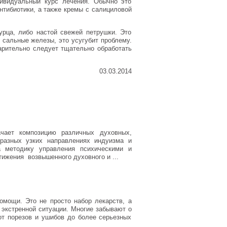
дивидуальный курс лечения. Обычно это
нтибиотики, а также кремы с салициловой
урца, либо настой свежей петрушки. Это
 сальные железы, это усугубит проблему.
арительно следует тщательно обработать
03.03.2014
чает композицию различных духовных,
 разных узких направлениях индуизма и
 методику управления психическими и
ижения возвышенного духовного и ...
омощи. Это не просто набор лекарств, а
экстренной ситуации. Многие забывают о
от порезов и ушибов до более серьезных