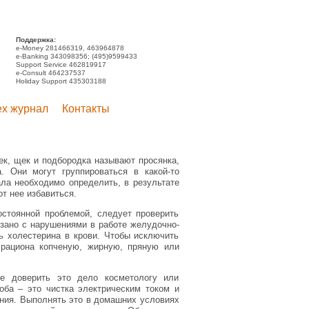
Поддержка:
e-Money 281466319, 463964878
e-Banking 343098356; (495)9599433
Support Service 462819917
e-Consult 464237537
Holiday Support 435303188
ex журнал
Контакты
ек, щек и подбородка называют просянка,
. Они могут группироваться в какой-то
ла необходимо определить, в результате
от нее избавиться.
стоянной проблемой, следует проверить
язано с нарушениями в работе желудочно-
нь холестерина в крови. Чтобы исключить
 рациона копченую, жирную, пряную или
ше доверить это дело косметологу или
оба – это чистка электрическим током и
ания. Выполнять это в домашних условиях