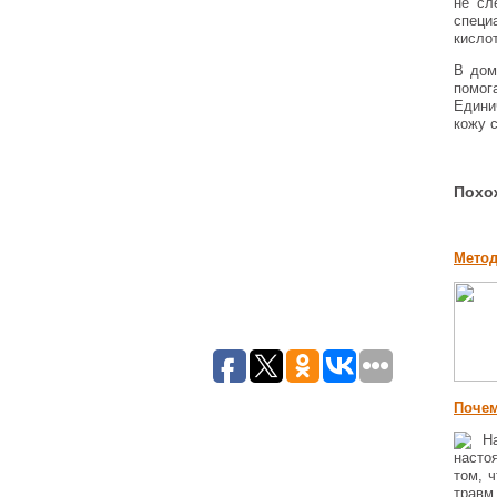
не сл
специ
кисло
В дом
помог
Едини
кожу 
Похо
Метод
Почем
Н
насто
том, 
травм.