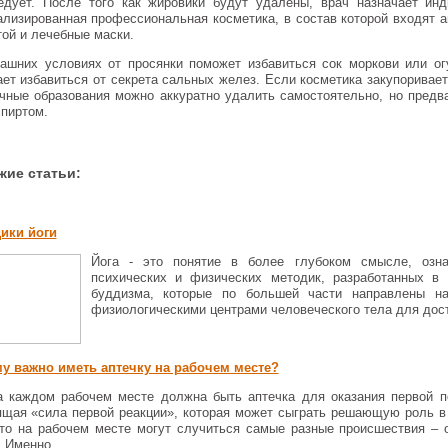
едует. После того как жировики будут удалены, врач назначает ин
ализированная профессиональная косметика, в состав которой входят а
той и лечебные маски.
ашних условиях от просянки поможет избавиться сок моркови или ог
ает избавиться от секрета сальных желез. Если косметика закупоривает
чные образования можно аккуратно удалить самостоятельно, но предв
спиртом.
жие статьи:
ики йоги
Йога - это понятие в более глубоком смысле, озна
психических и физических методик, разработанных в
буддизма, которые по большей части направлены на
физиологическими центрами человеческого тела для дост
у важно иметь аптечку на рабочем месте?
а каждом рабочем месте должна быть аптечка для оказания первой п
ящая «сила первой реакции», которая может сыграть решающую роль в 
что на рабочем месте могут случиться самые разные происшествия – 
 Именно ...