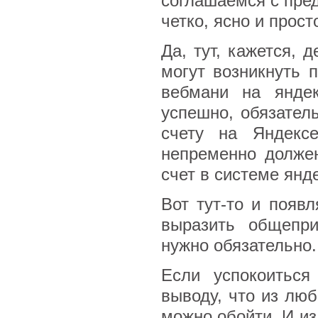
соглашаемся с пре
четко, ясно и прост
Да, тут, кажется, 
могут возникнуть 
вебмани на янде
успешно, обязате
счету на Яндекс
непременно долже
счет в системе янд
Вот тут-то и появ
выразить общепр
нужно обязательно.
Если успокоиться
выводу, что из люб
можно обойти. И из