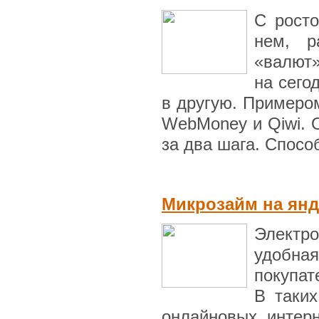
С росто
нем, р
«валют»
на сего
в другую. Примеро
WebMoney и Qiwi. 
за два шага. Способ
Микрозайм на янд
Электр
удобна
покупат
В таки
онлайновых интерн