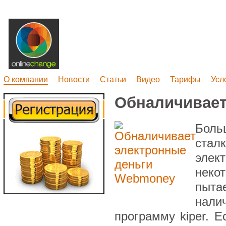
О компании
Новости
Статьи
Видео
Тарифы
Усл
Обналичивает
Бол
стал
элек
неко
пыта
нали
программу kiper. Е