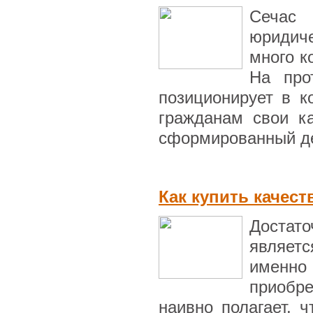
Сечас 
юридиче
много к
На про
позиционирует в к
гражданам свои ка
сформированный де
Как купить качес
Достат
являет
именно
приобре
наивно полагает, 