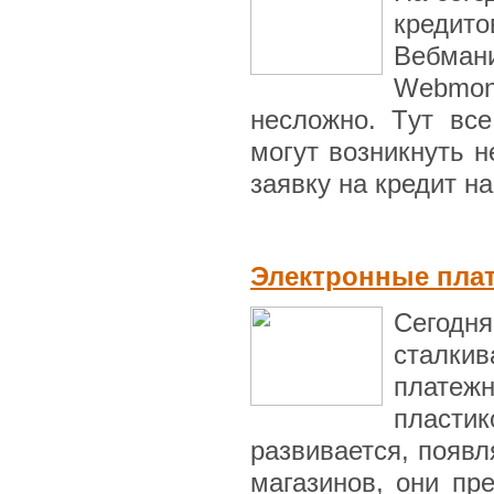
кредит
Вебмани
Webmon
несложно. Тyт вс
могут возникнуть н
заявку на кредит на
Электронные пла
Сегодня
сталки
платеж
пластик
развивается, появл
магазинов, они пр