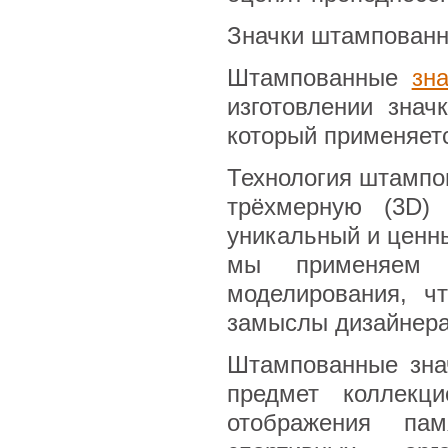
Значки штампован
Штампованные
зн
изготовлении знач
который применяетс
Технология штампов
трёхмерную (3D) 
уникальный и ценн
мы применяем т
моделирования, ч
замыслы дизайнера
Штампованные зна
предмет коллекц
отображения па