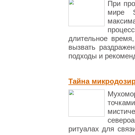
При про
мире S
максим
процес
длительное время,
вызвать раздражен
подходы и рекоменд
Тайна микродози
Мухомо
точка
мист
североа
ритуалах для связ