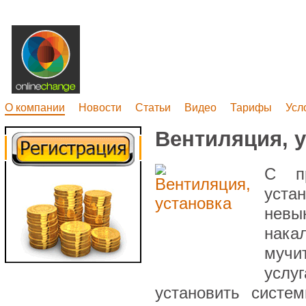
О компании
Новости
Статьи
Видео
Тарифы
Усл
Вентиляция, 
С п
уста
невын
нака
мучи
услу
установить систе