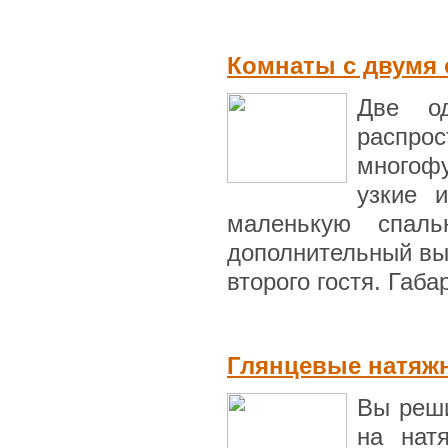
Комнаты с двумя
Две од
распро
многоф
узкие 
маленькую спаль
дополнительный вы
второго гостя. Габа
Глянцевые натяжн
Вы реши
на нат