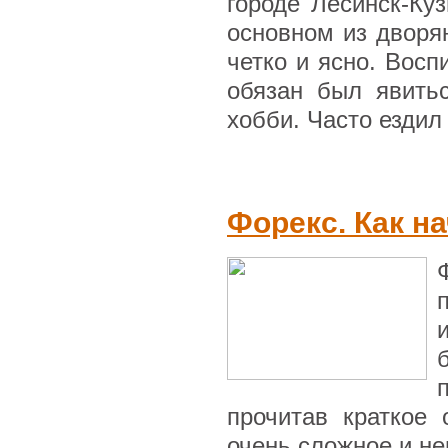
городе Лесинск-Куз
основном из дворя
четко и ясно. Восп
обязан был явить
хобби. Часто ездил
Форекс. Как н
прочитав краткое 
очень сложное и не