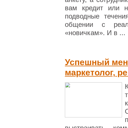
вам кредит или н
подводные течени
общении с реал
«новичкам». И в ...
Успешный мен
маркетолог, р
выстраивать ком