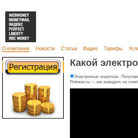
О компании
Новости
Статьи
Видео
Тарифы
Усл
Какой электр
Электронные кошельки. Популя
Робокассы — как выводить на эле