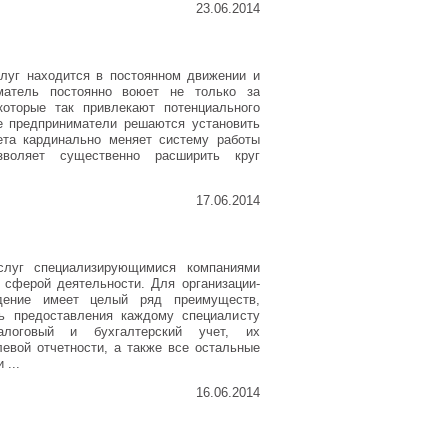
23.06.2014
луг находится в постоянном движении и
матель постоянно воюет не только за
которые так привлекают потенциального
е предприниматели решаются установить
чета кардинально меняет систему работы
воляет существенно расширить круг
17.06.2014
услуг специализирующимися компаниями
 сферой деятельности. Для организации-
ждение имеет целый ряд преимуществ,
ь предоставления каждому специалисту
алоговый и бухгалтерский учет, их
левой отчетности, а также все остальные
...
16.06.2014