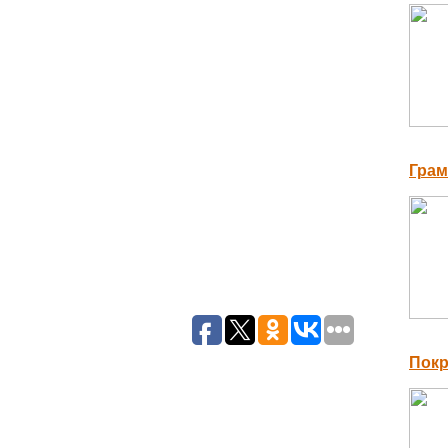
Грам
Покр