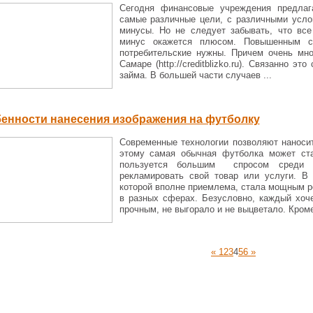
Сегодня финансовые учреждения предлаг
самые различные цели, с различными усло
минусы. Но не следует забывать, что все
минус окажется плюсом. Повышенным сп
потребительские нужны. Причем очень мн
Самаре (http://creditblizko.ru). Связанно 
займа. В большей части случаев ...
енности нанесения изображения на футболку
Современные технологии позволяют наноси
этому самая обычная футболка может ста
пользуется большим спросом среди к
рекламировать свой товар или услуги. В
которой вполне приемлема, стала мощным 
в разных сферах. Безусловно, каждый хоч
прочным, не выгорало и не выцветало. Кроме 
«
1
2
3
4
5
6
»