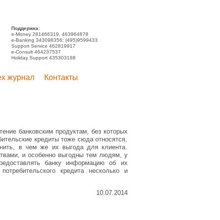
Поддержка:
e-Money 281466319, 463964878
e-Banking 343098356; (495)9599433
Support Service 462819917
e-Consult 464237537
Holiday Support 435303188
ex журнал
Контакты
ение банковским продуктам, без которых
бительские кредиты тоже сюда относятся,
нить, в чем же их выгода для клиента.
твами, и особенно выгодны тем людям, у
редоставлять банку информацию об их
потребительского кредита несколько и
10.07.2014