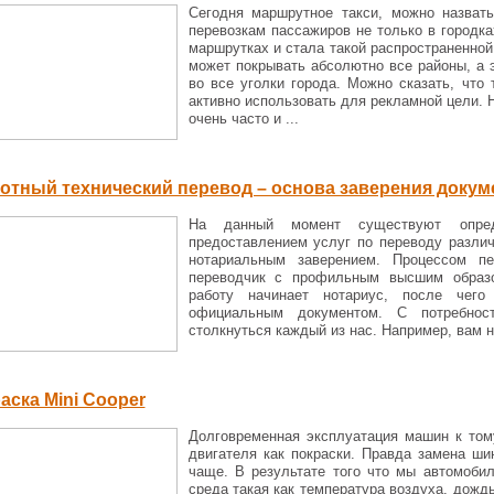
Сегодня маршрутное такси, можно назвать
перевозкам пассажиров не только в городка
маршрутках и стала такой распространенной
может покрывать абсолютно все районы, а э
во все уголки города. Можно сказать, что
активно использовать для рекламной цели. 
очень часто и ...
отный технический перевод – основа заверения докум
На данный момент существуют опреде
предоставлением услуг по переводу разли
нотариальным заверением. Процессом пе
переводчик с профильным высшим образо
работу начинает нотариус, после чего
официальным документом. С потребнос
столкнуться каждый из нас. Например, вам н
аска Mini Cooper
Долговременная эксплуатация машин к тому
двигателя как покраски. Правда замена ши
чаще. В результате того что мы автомоби
среда такая как температура воздуха, дождь