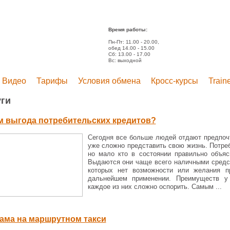
Время работы:
Пн-Пт: 11.00 - 20.00,
обед 14.00 - 15.00
Сб: 13.00 - 17.00
Вс: выходной
Видео
Тарифы
Условия обмена
Кросс-курсы
Train
уги
м выгода потребительских кредитов?
Сегодня все больше людей отдают предпочт
уже сложно представить свою жизнь. Потре
но мало кто в состоянии правильно объяс
Выдаются они чаще всего наличными средс
которых нет возможности или желания п
дальнейшем применении. Преимуществ у 
каждое из них сложно оспорить. Самым ...
ама на маршрутном такси