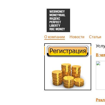
О компании
Новости
Статьи
Усл
В че
Рекл