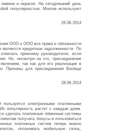
 замене и окраске. На сегодняшний день
собой популярностью. Многие используют
28.06.2014
ения ООО к ООО все права и обязанности
м являются кредитные задолженности. По
 отвечать прежнему руководителю, если
ия. Но, несмотря на это, присоединение
влением, так как для его реализации в
ин. Причины для присоединения Вообще
28.06.2014
й пользуется электронными платежными
 Их популярность растет с каждым днем.
ются сделать платежные обменные системы
клиентам получать бонусы и пользоваться
ронных платежных систем теперь можно
лютах, оплачивать мобильную связь,