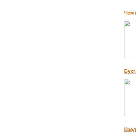
Чем 
Бухг
Кред