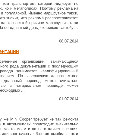
 тем транспортом, которой лидирует по
х, но и мегаполисах. Поэтому реклама на
 и популярной. Именно маршрутное такси,
то значит, что реклама распространяется
 только по этой причине маршрутки стали
На сегодняшний день, оклеивают автобусы
08.07.2014
ентации
ленные организации, занимающиеся
чного рода документации с последующим
ревода занимается квалифицированный
ванием. По завершению данного этапа
 сделанный перевод может считаться
тью в нотариальном переводе может
еобходимо ...
01.07.2014
 же Mini Cooper требует не так ремонта
н в автомобилях происходит значительно
ль часто моем и на него влияет внешняя
 или снег кузов любого автомобиля, так и