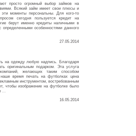
ают просто огромный выбор займов на
виями. Всякий займ имеет свои плюсы и
 эти моменты персональны. Для кого-то
росом сегодня пользуется кредит на
огие берут именно кредиты наличными в
это с определенными особенностями данного
27.05.2014
ть на одежду любую надпись. Благодаря
ть оригинальным подарком. Эта услуга
омпаний, желающих таким способом
 наше время печать на футболках цена
рекламным инструментом, востребованным
ет, чтобы изображение на футболке было
...
16.05.2014